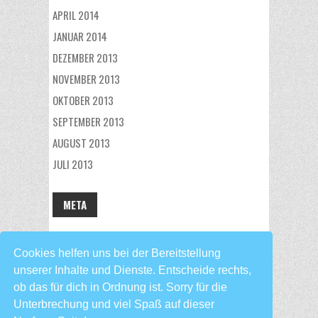
APRIL 2014
JANUAR 2014
DEZEMBER 2013
NOVEMBER 2013
OKTOBER 2013
SEPTEMBER 2013
AUGUST 2013
JULI 2013
META
ANMELDEN
Cookies helfen uns bei der Bereitstellung
unserer Inhalte und Dienste. Entscheide rechts,
ob das für dich in Ordnung ist. Sorry für die
Copyright © 2026 Nerf Gun Fan. Proudly powered by
WordPress
.
Unterbrechung und viel Spaß auf dieser
BoldR design by
Iceable Themes
.