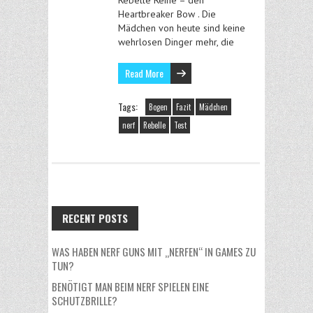
Heartbreaker Bow . Die
Mädchen von heute sind keine
wehrlosen Dinger mehr, die
Read More
Tags:
Bogen
Fazit
Mädchen
nerf
Rebelle
Test
RECENT POSTS
WAS HABEN NERF GUNS MIT „NERFEN“ IN GAMES ZU
TUN?
BENÖTIGT MAN BEIM NERF SPIELEN EINE
SCHUTZBRILLE?