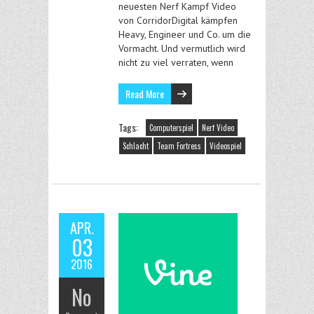
neuesten Nerf Kampf Video
von CorridorDigital kämpfen
Heavy, Engineer und Co. um die
Vormacht. Und vermutlich wird
nicht zu viel verraten, wenn
Read More
Tags:
Computerspiel
Nerf Video
Schlacht
Team Fortress
Videospiel
APR.
03
2016
No