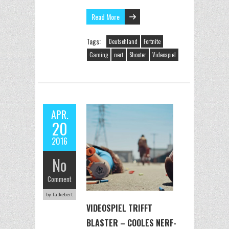
Read More
Tags:
Deutschland
Fortnite
Gaming
nerf
Shooter
Videospiel
APR.
20
2016
No
Comment
by falkebert
VIDEOSPIEL TRIFFT
BLASTER – COOLES NERF-