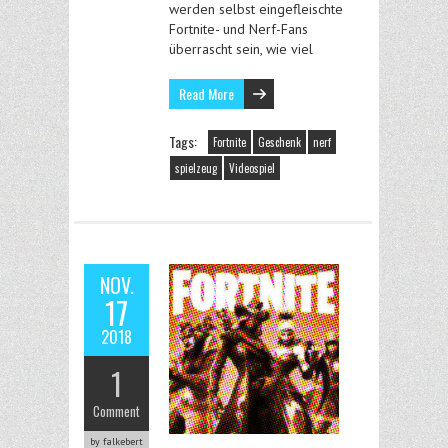
werden selbst eingefleischte
Fortnite- und Nerf-Fans
überrascht sein, wie viel
Read More
Tags:
Fortnite
Geschenk
nerf
spielzeug
Videospiel
NOV.
17
2018
1
Comment
by falkebert