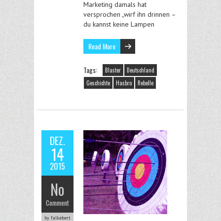
Marketing damals hat
versprochen „wirf ihn drinnen –
du kannst keine Lampen
Read More
Tags:
Blaster
Deutschland
Geschichte
Hasbro
Rebelle
DEZ.
14
2015
No
Comment
by falkebert