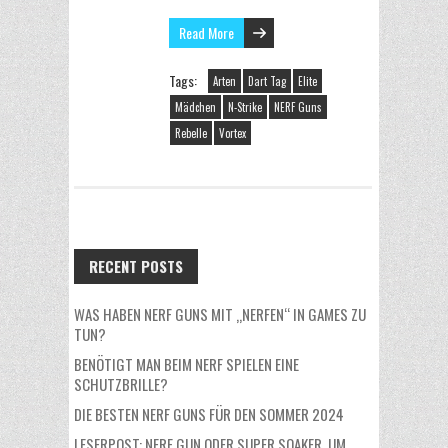
Read More
Tags:
Arten
Dart Tag
Elite
Mädchen
N-Strike
NERF Guns
Rebelle
Vortex
RECENT POSTS
WAS HABEN NERF GUNS MIT „NERFEN“ IN GAMES ZU
TUN?
BENÖTIGT MAN BEIM NERF SPIELEN EINE
SCHUTZBRILLE?
DIE BESTEN NERF GUNS FÜR DEN SOMMER 2024
LESERPOST: NERF GUN ODER SUPER SOAKER, UM