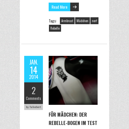
Read More
Tags:
Armbrust
Mädchen
nerf
Rebelle
JAN.
14
2014
2
Comments
by falkebert
FÜR MÄDCHEN: DER
REBELLE-BOGEN IM TEST