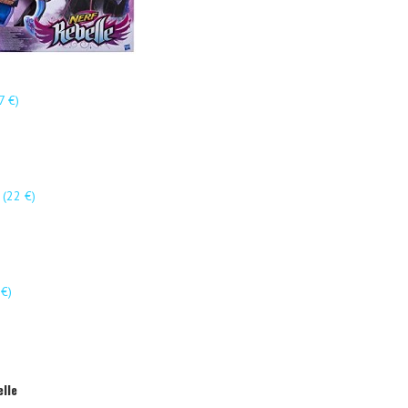
7 €)
(22 €)
€)
lle