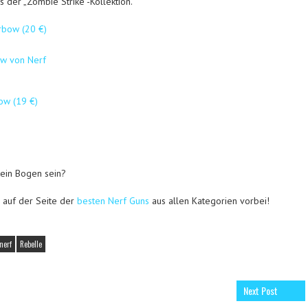
s der „Zombie Strike“-Kollektion.
bow (20 €)
Bow (19 €)
kein Bogen sein?
 auf der Seite der
besten Nerf Guns
aus allen Kategorien vorbei!
nerf
Rebelle
Next Post