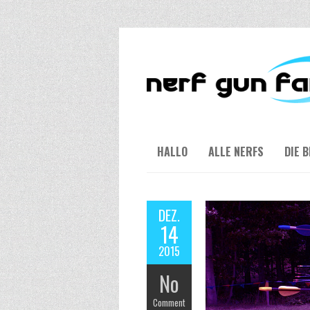
HALLO
ALLE NERFS
DIE 
DEZ.
14
2015
No
Comment