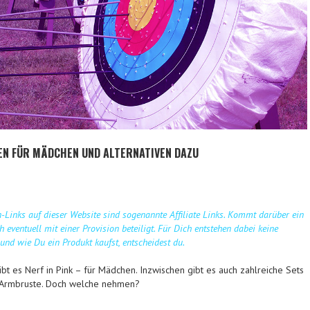
GEN FÜR MÄDCHEN UND ALTERNATIVEN DAZU
Links auf dieser Website sind sogenannte Affiliate Links. Kommt darüber ein
 eventuell mit einer Provision beteiligt. Für Dich entstehen dabei keine
nd wie Du ein Produkt kaufst, entscheidest du.
gibt es Nerf in Pink – für Mädchen. Inzwischen gibt es auch zahlreiche Sets
 Armbruste. Doch welche nehmen?