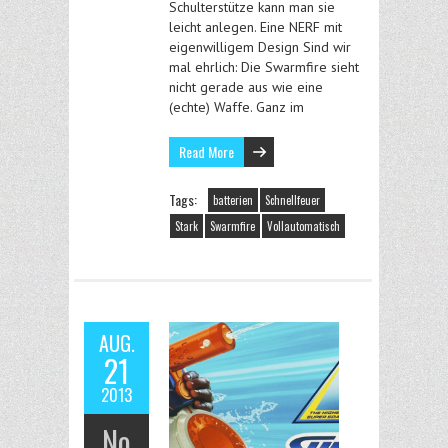
Schulterstütze kann man sie
leicht anlegen. Eine NERF mit
eigenwilligem Design Sind wir
mal ehrlich: Die Swarmfire sieht
nicht gerade aus wie eine
(echte) Waffe. Ganz im
Read More
Tags:
batterien
Schnellfeuer
Stark
Swarmfire
Vollautomatisch
AUG.
21
2013
No