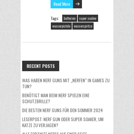
Read More
Tags:
batterien
super soaker
wasserpistole
wasserspritze
RECENT POSTS
WAS HABEN NERF GUNS MIT „NERFEN“ IN GAMES ZU
TUN?
BENÖTIGT MAN BEIM NERF SPIELEN EINE
SCHUTZBRILLE?
DIE BESTEN NERF GUNS FÜR DEN SOMMER 2024
LESERPOST: NERF GUN ODER SUPER SOAKER, UM
KATZE ZU VERJAGEN?
ALLE FORTNITE NERFS AUF EINER SEITE